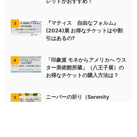
レットがおすすめ！
『マティス 自由なフォルム』
3
(2024)展 お得なチケットはや割
引はあるの?
「印象派 モネからアメリカへ ウス
4
ター美術館所蔵」（八王子展）の
お得なチケットの購入方法は？
ニーバーの祈り（Serenity
5
Prayer）の全文（原文 / 日本語訳
付き）を紹介 心を平安に導く祈り
の言葉とは