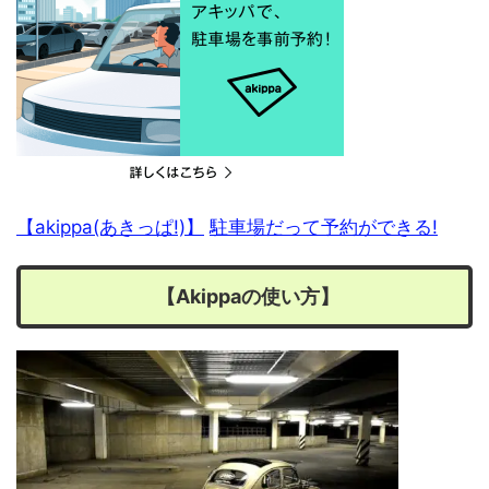
【akippa(あきっぱ!)】
駐車場だって予約ができる!
【Akippaの使い方】