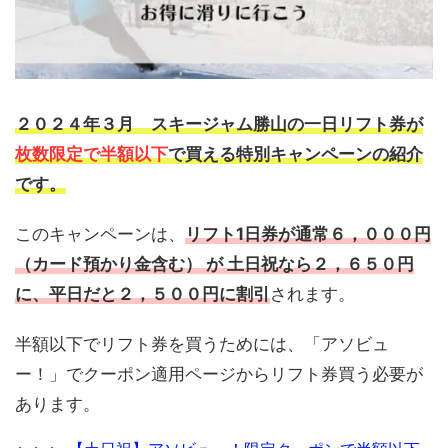
２０２４年３月 スキージャム勝山の一日リフト券が
枚数限定で半額以下
で買える特別キャンペーンの紹介
です。
このキャンペーンは、
リフト1日券が通常６，０００円
（カード預かり金含む） が 土日祝なら２，６５０円
に、平日だと２，５００円に割引
されます。
半額以下でリフト券を買うためには、「アソビュ
ー！」でクーポン適用ページからリフト券買う必要が
あります。