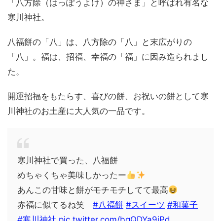
「八方除（はっぽうよけ）の神さま」と呼ばれ有名な
寒川神社。
八福餅の「八」は、八方除の「八」と末広がりの
「八」。福は、招福、幸福の「福」に因み造られまし
た。
開運招福をもたらす、喜びの餅、お祝いの餅として寒
川神社のお土産に大人気の一品です。
寒川神社で買った、八福餅
めちゃくちゃ美味しかったー
あんこの甘味と餅がモチモチしてて最高
赤福に似てるね笑
#八福餅
#スイーツ
#和菓子
#寒川神社
pic.twitter.com/bgQDYa9iPd