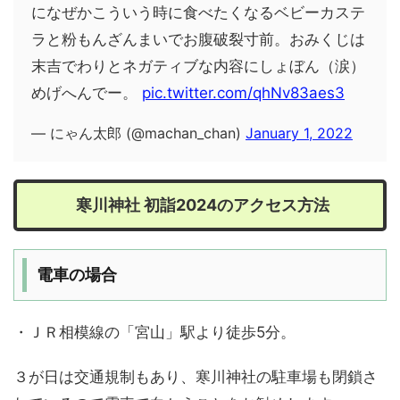
になぜかこういう時に食べたくなるベビーカステ
ラと粉もんざんまいでお腹破裂寸前。おみくじは
末吉でわりとネガティブな内容にしょぼん（涙）
めげへんでー。
pic.twitter.com/qhNv83aes3
— にゃん太郎 (@machan_chan)
January 1, 2022
寒川神社 初詣2024のアクセス方法
電車の場合
・ＪＲ相模線の「宮山」駅より徒歩5分。
３が日は交通規制もあり、寒川神社の駐車場も閉鎖さ