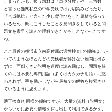
しまったかも。扱う題材は「単位分数」や「三角数」
と言った難関私立の中学受験ではお馴染みだったり、
「合成抵抗」と言った少し背伸びをした題材を扱って
いるため、既にこうしたことを見聞きをしていると問
題文を素早く読んで理解できたかもしれなかったです
ね。
ここ最近の横浜市立南高付属の適性検査Ⅱの傾向は、か
つてのようなほとんどの受検者が解けない難問は出さ
ずに、
面倒くさい説明を適度に読み飛ばし、問題を解
くのには不要な専門用語（多くはカタカナ用語）に惑
わされず、手を動かしながら最短での解答を模索させ
ている
ように思えます。
適正検査Ⅰも同様の傾向ですが、
大量の資料（説明文）
からいかに必要な情報を探し出して利用できるかを、