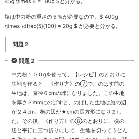
45g \times 4 = 180g $と分かる。
塩は中力粉の重さの５％が必要なので、$ 400g
\times \dfrac{5}{100} = 20g $ が必要と分かる。
問題２
問題２
中力粉１００gを使って、【レシピ】のとおりに
生地を作ると、《作り方》の⑦で、のばす前の
生地は、直径６cmの球になりました。この生地
を厚さ３mmにのばすと、のばした生地は縦の辺
が２４cm、横の辺が★cmの長方形になりまし
た。その後、《作り方》の⑧のとおりに、横の
辺と平行に三つ折りにして、生地を切ってうどん