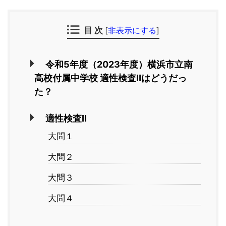
目 次
[
非表示にする
]
令和5年度（2023年度）横浜市立南
高校付属中学校 適性検査Ⅱはどうだっ
た？
適性検査Ⅱ
大問１
大問２
大問３
大問４