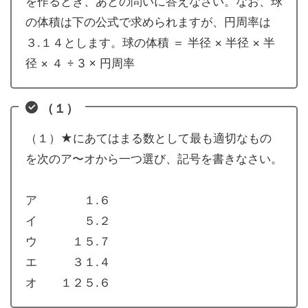
を作るとき、あとの問いに答えなさい。なお、球
の体積は下の公式で求められますが、円周率は
３.１４とします。球の体積 ＝ 半径 × 半径 × 半
径 × ４ ÷ 3 × 円周率
（１）
（１）★にあてはまる数として最も適切なもの
を次のア〜オから一つ選び、記号を書きなさい。
ア １.６
イ ５.２
ウ １５.７
エ ３１.４
オ １２５.６