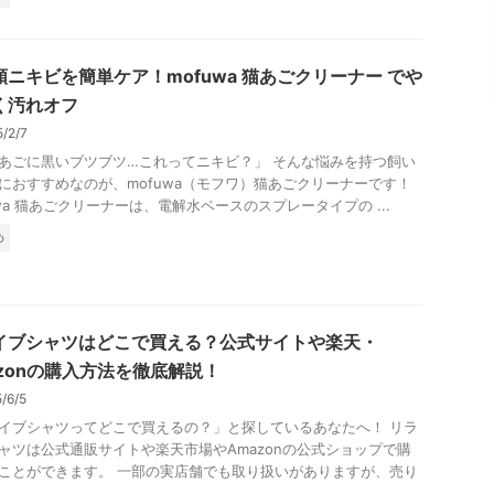
顎ニキビを簡単ケア！mofuwa 猫あごクリーナー でや
く汚れオフ
5/2/7
あごに黒いブツブツ…これってニキビ？」 そんな悩みを持つ飼い
におすすめなのが、mofuwa（モフワ）猫あごクリーナーです！
uwa 猫あごクリーナーは、電解水ベースのスプレータイプの ...
め
イブシャツはどこで買える？公式サイトや楽天・
azonの購入方法を徹底解説！
5/6/5
イブシャツってどこで買えるの？」と探しているあなたへ！ リラ
ャツは公式通販サイトや楽天市場やAmazonの公式ショップで購
ことができます。 一部の実店舗でも取り扱いがありますが、売り