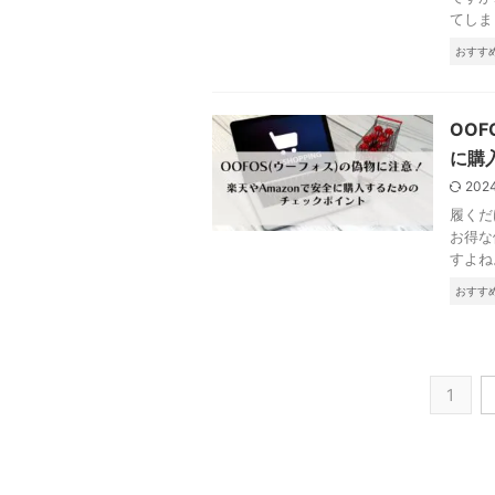
てしま
おすす
OO
に購
202
履くだ
お得な
すよね。
おすす
1