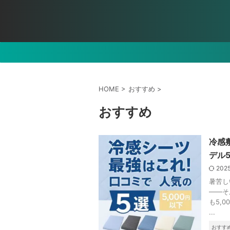
HOME
>
おすすめ
>
おすすめ
冷感
デル5
202
暑苦し
――そ
も5,
...
おすす