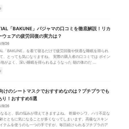
め
NTIAL「BAKUNE」パジャマの口コミを徹底解説！リカ
ーウェアの疲労回復の実力は？
4/9/26
TIAL「BAKUNE」を着て寝るだけで疲労回復や快適な睡眠を得られ
て、とっても気になりますね。 実際の購入者の口コミでは ポイン
心地がよく、深い睡眠を得られるようなった 朝の体のだ ...
め
代向けのシートマスクでおすすめなのは？プチプラでも
あり！おすすめ5選
4/9/26
になると、肌の悩みが増えてきますよね。 乾燥やシワ、ハリ不足な
齢とともに気になることが多くなってしまいます。高級なスキン
イテムを使うのも一つの手ですが、毎日続けられるプチプラのア