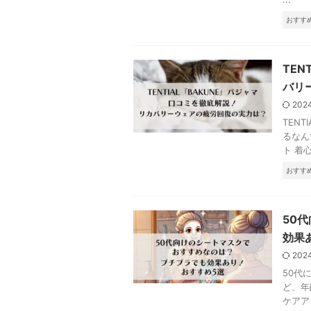
おすす
TE
バリ
202
TEN
るなん
ト 着
おすす
50
効果
202
50代
ど、年
ケアア