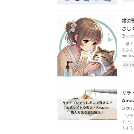
猫の
さし
202
「猫の
主さん
mof
おすす
リラ
Am
202
「リラ
イブシ
入する
...