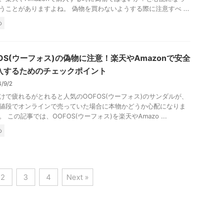
うことがありますよね。 偽物を買わないようする際に注意すべ ...
め
FOS(ウーフォス)の偽物に注意！楽天やAmazonで安全
入するためのチェックポイント
4/9/2
けで疲れるがとれると人気のOOFOS(ウーフォス)のサンダルが、
値段でオンラインで売っていた場合に本物かどうか心配になりま
 この記事では、OOFOS(ウーフォス)を楽天やAmazo ...
め
2
3
4
Next »