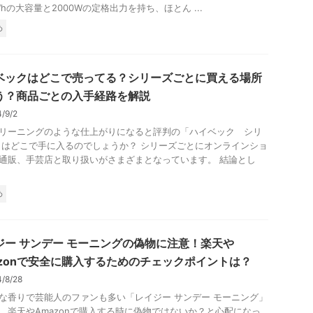
4Whの大容量と2000Wの定格出力を持ち、ほとん ...
め
ベックはどこで売ってる？シリーズごとに買える場所
う？商品ごとの入手経路を解説
4/9/2
リーニングのような仕上がりになると評判の「ハイベック シリ
 はどこで手に入るのでしょうか？ シリーズごとにオンラインショ
通販、手芸店と取り扱いがさまざまとなっています。 結論とし
.
め
ジー サンデー モーニングの偽物に注意！楽天や
azonで安全に購入するためのチェックポイントは？
4/8/28
な香りで芸能人のファンも多い「レイジー サンデー モーニング」
、楽天やAmazonで購入する時に偽物ではないか？と心配になっ