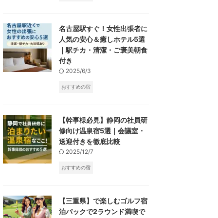
名古屋駅すぐ！女性出張者に
人気の安心＆癒しホテル5選
｜駅チカ・清潔・ご褒美朝食
付き
2025/6/3
おすすめの宿
【幹事様必見】静岡の社員研
修向け温泉宿5選｜会議室・
送迎付きを徹底比較
2025/12/7
おすすめの宿
【三重県】で楽しむゴルフ宿
泊パックで2ラウンド満喫で