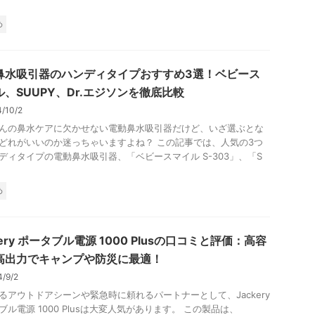
.
め
鼻水吸引器のハンディタイプおすすめ3選！ベビース
ル、SUUPY、Dr.エジソンを徹底比較
4/10/2
んの鼻水ケアに欠かせない電動鼻水吸引器だけど、いざ選ぶとな
どれがいいのか迷っちゃいますよね？ この記事では、人気の3つ
ディタイプの電動鼻水吸引器、「ベビースマイル S-303」、「S
め
kery ポータブル電源 1000 Plusの口コミと評価：高容
高出力でキャンプや防災に最適！
4/9/2
るアウトドアシーンや緊急時に頼れるパートナーとして、Jackery
ブル電源 1000 Plusは大変人気があります。 この製品は、