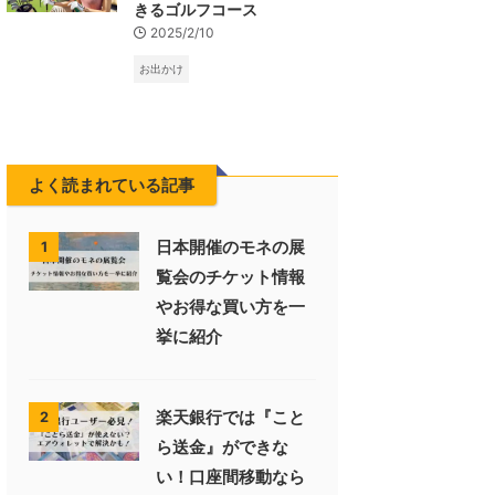
きるゴルフコース
2025/2/10
お出かけ
よく読まれている記事
日本開催のモネの展
1
覧会のチケット情報
やお得な買い方を一
挙に紹介
楽天銀行では『こと
2
ら送金』ができな
い！口座間移動なら