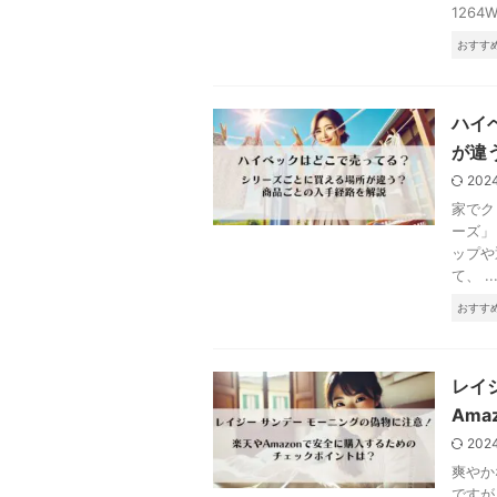
126
おすす
ハイ
が違
202
家でク
ーズ」
ップや
て、 ..
おすす
レイ
Am
202
爽やか
ですが