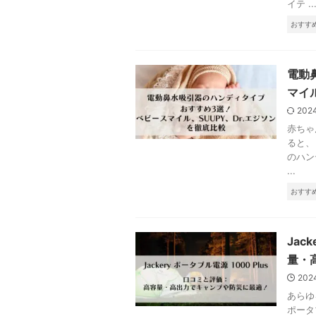
イテ ..
おすす
電動
マイ
202
赤ちゃ
ると、
のハン
...
おすす
Jac
量・
202
あらゆ
ポータ