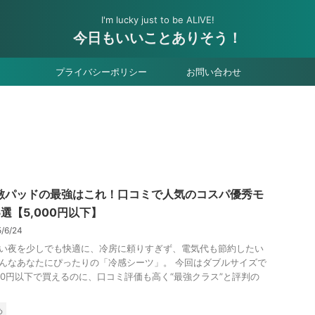
I'm lucky just to be ALIVE!
今日もいいことありそう！
プライバシーポリシー
お問い合わせ
敷パッドの最強はこれ！口コミで人気のコスパ優秀モ
選【5,000円以下】
5/6/24
い夜を少しでも快適に、冷房に頼りすぎず、電気代も節約したい
んなあなたにぴったりの「冷感シーツ」。 今回はダブルサイズで
000円以下で買えるのに、口コミ評価も高く“最強クラス”と評判の
め